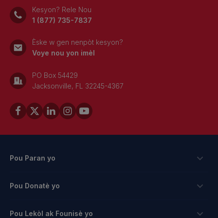
Kesyon? Rele Nou
1 (877) 735-7837
Èske w gen nenpòt kesyon?
Voye nou yon imèl
PO Box 54429
Jacksonville, FL 32245-4367
Pou Paran yo
Bousdetid
Pou Donatè yo
Aplike
Fason pou bay
Pou Lekòl ak Founisè yo