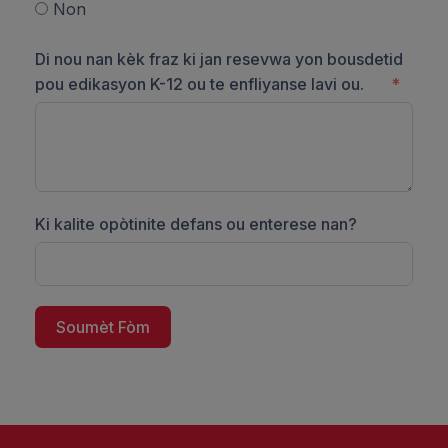
Non
Di nou nan kèk fraz ki jan resevwa yon bousdetid
pou edikasyon K-12 ou te enfliyanse lavi ou.
Ki kalite opòtinite defans ou enterese nan?
Soumèt Fòm