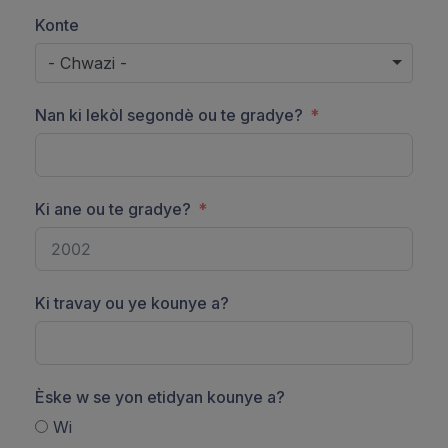
Konte
- Chwazi -
Nan ki lekòl segondè ou te gradye?
Ki ane ou te gradye?
Ki travay ou ye kounye a?
Èske w se yon etidyan kounye a?
Wi