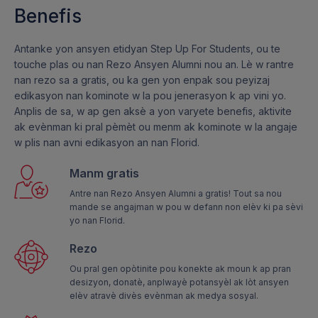
Benefis
Antanke yon ansyen etidyan Step Up For Students, ou te
touche plas ou nan Rezo Ansyen Alumni nou an. Lè w rantre
nan rezo sa a gratis, ou ka gen yon enpak sou peyizaj
edikasyon nan kominote w la pou jenerasyon k ap vini yo.
Anplis de sa, w ap gen aksè a yon varyete benefis, aktivite
ak evènman ki pral pèmèt ou menm ak kominote w la angaje
w plis nan avni edikasyon an nan Florid.
Manm gratis
Antre nan Rezo Ansyen Alumni a gratis! Tout sa nou
mande se angajman w pou w defann non elèv ki pa sèvi
yo nan Florid.
Rezo
Ou pral gen opòtinite pou konekte ak moun k ap pran
desizyon, donatè, anplwayè potansyèl ak lòt ansyen
elèv atravè divès evènman ak medya sosyal.