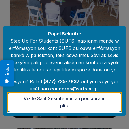
Rapèl Sekirite:
Step Up For Students (SUFS) pap janm mande w
enfòmasyon sou kont SUFS ou oswa enfòmasyon
bankè w pa telefòn, tèks oswa imèl. Sèvi ak sèvis
twazyèm pati pou jwenn aksè nan kont ou a vyole
Fè don
akò itilizatè nou an epi li ka ekspoze done ou yo.
Kesyon? Rele
1 (877) 735-7837
oubyen voye yon
imèl
nan
concerns@sufs.org
.
Vizite Sant Sekirite nou an pou aprann
plis.