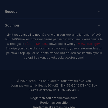
Login
kredi taks pou antrepriz
Bousdetid Lekòl Prive
Koneksyon
Resous
Hope Scholarship - Kredi taks oto
Pwogram Edikasyon Pèsonalize
Lekòl ak Founisè
bay nan espas travay
Rechèch & Rapò
Sou nou
Bousdetid Abilite Inik
Twous Zouti Maketing
yo te planifye bay
NextSteps Blog
New Worlds
Limit responsabilite nou:
Ou ka jwenn yon kopi anrejistreman ofisyèl
Lekòl Prive
A pwopo de nou
(CH-14609) ak enfòmasyon finansye nan divizyon sèvis konsomatè lè
donatè yo avize fon yo
inspireED Blog
Vin Defansè
w rele gratis
1 (800) 435-7352
oswa sou sitwèb yo
www.fdacs.gov
.
Founisè Sèvis Machann
Rapò anyèl
Deklarasyon dwa donatè yo
Enskripsyon pa vle di andòsman, apwobasyon, oswa rekòmandasyon
Rezo Alumni
pa eta a. Step Up For Students mande 100 pousan nan kontribisyon li
Pwodwi Resous
Gouvènans Règleman
yo epi li pa kontra avèk avoka pwofesyonèl.
Sal Nouvèl
Lekòl ak Founisè
Rapò finansye
Jwenn Yon Lekòl
Misyon
Karyè
© 2026. Step Up For Students. Tout dwa rezève. Yon
òganizasyon san bi likratif, 501(c)(3), EIN: 59-3649371 – PO Box
Kontakte
54429, Jacksonville, FL 32245-4367
Règleman sou enfòmasyon prive
Règleman sou sifle
Règleman akseptasyon kado