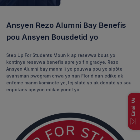
Ansyen Rezo Alumni Bay Benefis
pou Ansyen Bousdetid yo
Step Up For Students Moun k ap resevwa bous yo
kontinye resevwa benefis apre yo fin gradye. Rezo
Ansyen Alumni bay manm li yo pouvwa pou yo sipòte
avansman pwogram chwa yo nan Florid nan edike ak
enfòme manm kominote yo, lejislatè yo ak donatè yo sou
enpòtans opsyon edikasyonèl yo.
Email Us