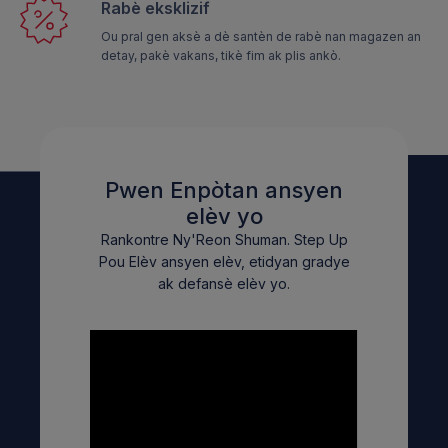
Rabè eksklizif
Ou pral gen aksè a dè santèn de rabè nan magazen an
detay, pakè vakans, tikè fim ak plis ankò.
Pwen Enpòtan ansyen
elèv yo
Rankontre Ny'Reon Shuman. Step Up
Pou Elèv ansyen elèv, etidyan gradye
ak defansè elèv yo.